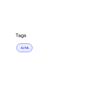
Language
로그인
Tags
AI/ML