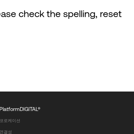
ase check the spelling, reset
PlatformDIGITAL®
코로케이션
연결성