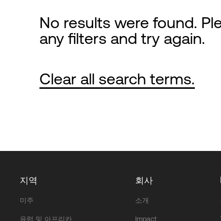
No results were found. Ple
any filters and try again.
Clear all search terms.
지역
회사
미주
소개
유럽 및 아프리카
Impact