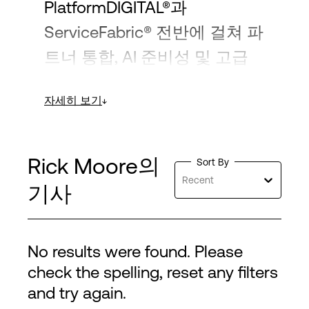
PlatformDIGITAL®과
ServiceFabric® 전반에 걸쳐 파
트너 통합, AI 준비성 및 고급
워크로드 전략을 주도하여 하
자세히 보기
이브리드 클라우드 및 엔터프
라이즈 환경을 위한 민첩한 솔
루션을 보장하고 있습니다. 그
Rick Moore의
Sort By
의 업무는 혁신을 가속화하고
Recent
기사
변화하는 고객 요구에 맞춰 플
랫폼을 조정하는 데 중점을 두
No results were found. Please
고 있습니다.
check the spelling, reset any filters
and try again.