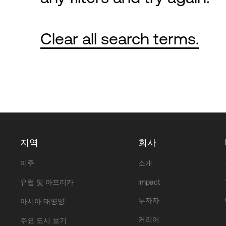
Clear all search terms.
지역
회사
미주
소개
유럽 및 아프리카
Impact
투자자
아시아 태평양
커리어
주요 도시 보기