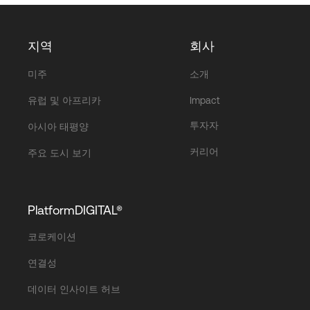
지역
회사
미주
소개
유럽 및 아프리카
Impact
투자자
아시아 태평양
커리어
주요 도시 보기
PlatformDIGITAL®
코로케이션
연결성
데이터 인사이트 허브