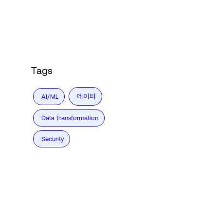
Language
로그인
Tags
데이터
AI/ML
Data Transformation
Security