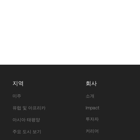
지역
회사
미주
소개
유럽 및 아프리카
Impact
투자자
아시아 태평양
커리어
주요 도시 보기