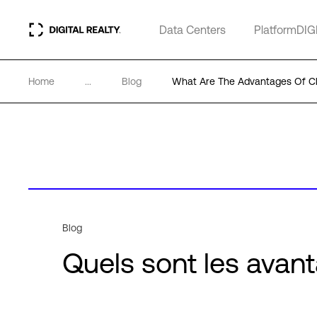
Data Centers
PlatformDIG
Home
...
Blog
What Are The Advantages Of C
Blog
Quels sont les avan