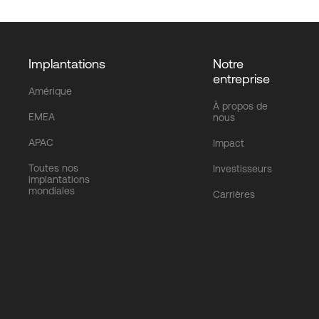
Implantations
Notre
entreprise
Amérique
À propos de
EMEA
nous
APAC
Impact
Toutes nos
Investisseurs
implantations
mondiales
Carrières