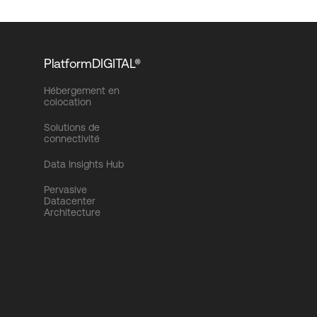
PlatformDIGITAL®
Hébergement en
colocation
Solutions de
connectivité
Data Insights Hub
Pervasive
Datacenter
Architecture