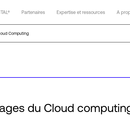
ITAL®
Partenaires
Expertise et ressources
A pro
loud Computing
tages du Cloud computin