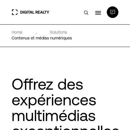
Home
...
Solutions
Data Centers
Contenus et médias numériques
PlatformDIGITAL®
Partenaires
Offrez des
Expertise et ressources
expériences
multimédias
A propos de nous
Language