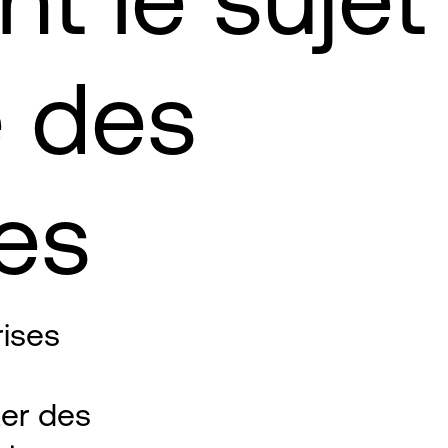
e des
ses
ises
ter des