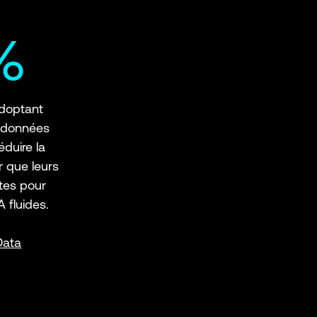
 %
adoptant
 données
éduire la
r que leurs
tes pour
 fluides.
Data