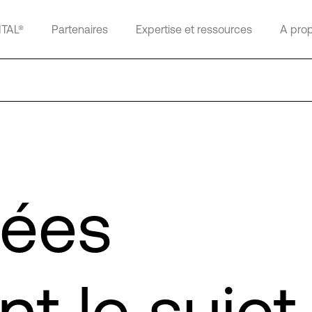
ITAL®
Partenaires
Expertise et ressources
A pro
nées
t le sujet