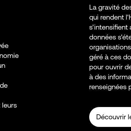
La gravité de
qui rendent l
s'intensifien
données s'éte
vée
organisations
onomie
géré à ces do
un
pour ouvrir d
à des informa
 de
renseignées 
 leurs
Découvrir l