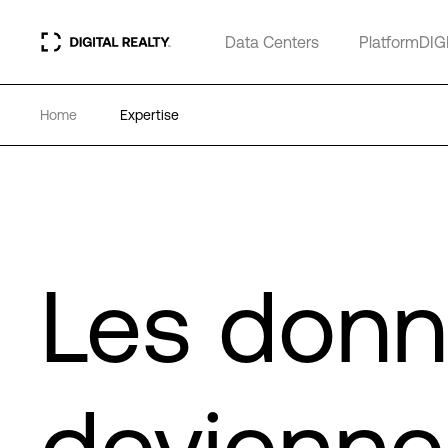
Data Centers
PlatformDIG
Home
Expertise
Les don
deviennen