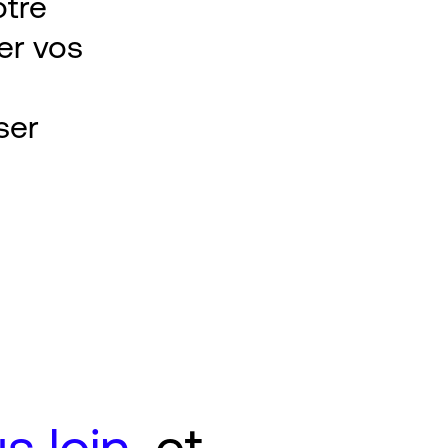
otre
er vos
ser
s loin,
et