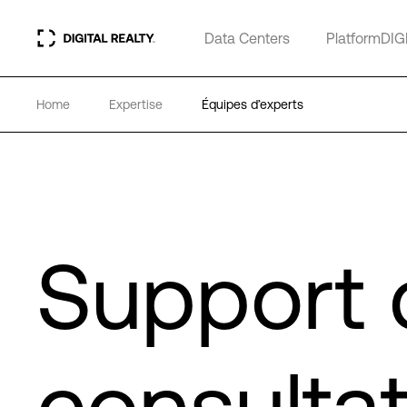
Data Centers
PlatformDIG
Home
Expertise
Équipes d’experts
Support 
consulta