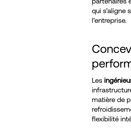
partenaires e
qui s’aligne 
l’entreprise.
Concevo
perfor
Les
ingénieu
infrastructu
matière de p
refroidissem
flexibilité i