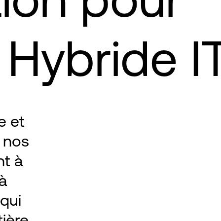
 Hybride I
e et
 nos
nt à
 à
 qui
ière