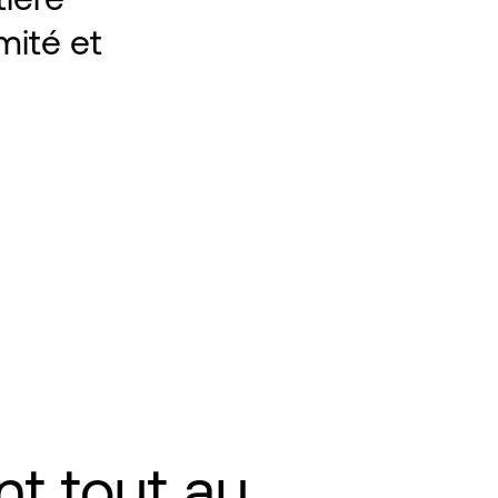
mité et
 tout au