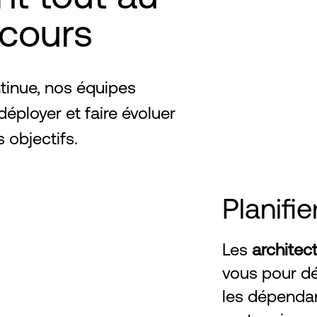
rcours
ntinue, nos équipes
déployer et faire évoluer
 objectifs.
Planifie
Les
architec
vous pour déf
les dépenda