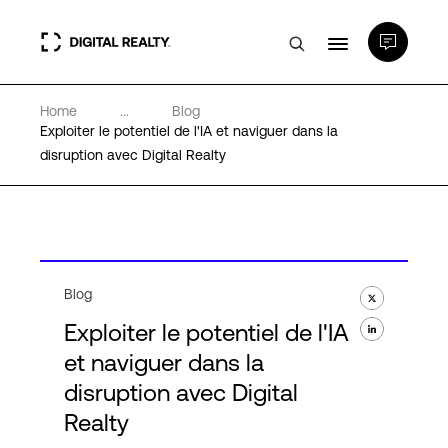
Home
...
Blog
Data Centers
Exploiter le potentiel de l'IA et naviguer dans la
disruption avec Digital Realty
PlatformDIGITAL®
Partenaires
Blog
Expertise et ressources
Exploiter le potentiel de l'IA
et naviguer dans la
A propos de nous
disruption avec Digital
Realty
Language