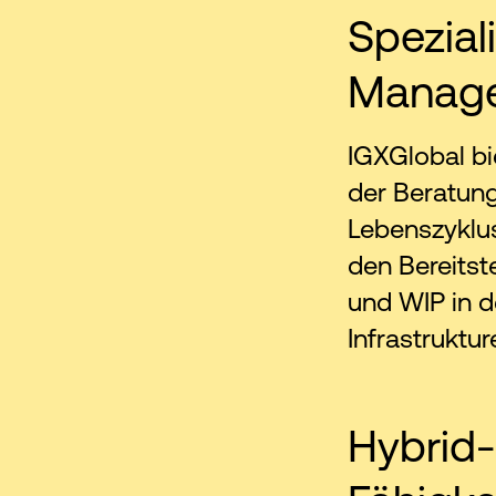
Spezial
Manage
IGXGlobal bi
der Beratun
Lebenszyklu
den Bereitst
und WIP in d
Infrastruktur
Hybrid-