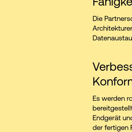
Fähigke
Die Partners
Architekture
Datenaustau
Verbess
Konform
Es werden r
bereitgestell
Endgerät und
der fertigen