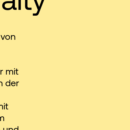
 von
r mit
n der
mit
m
- und