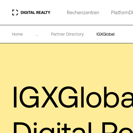
Rechenzentren
PlatformD
Home
...
Partner Directory
IGXGlobal
IGXGloba
Digital Re