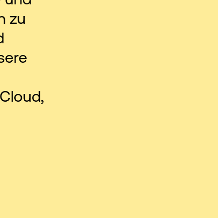
n zu
d
sere
Cloud,