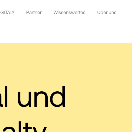
IGITAL®
Partner
Wissenswertes
Über uns
l und
alty