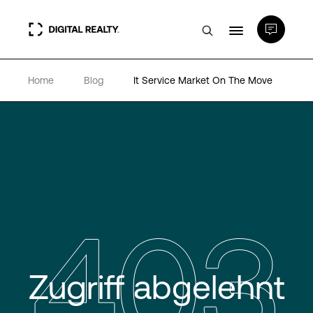
Home
Blog
It Service Market On The Move
Rechenzentren
PlatformDIGITAL®
Partner
403
Wissenswertes
Über uns
Zugriff abgelehnt
Language