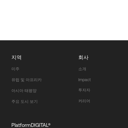
지역
회사
미주
소개
유럽 및 아프리카
Impact
투자자
아시아 태평양
커리어
주요 도시 보기
PlatformDIGITAL®