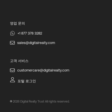
영업 문의
+1 877 378 3282
sales@digitalrealty.com
고객 서비스
customercare@digitalrealty.com
포털 로그인
2026
Digital Realty Trust All rights reserved.