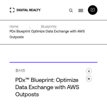
Home
...
Blueprints
데이터 센터
PDx Blueprint Optimize Data Exchange with AWS
Outposts
PlatformDIGITAL®
파트너
청사진
전문성 및 리소스
PDx™ Blueprint: Optimize
Data Exchange with AWS
Outposts
소개