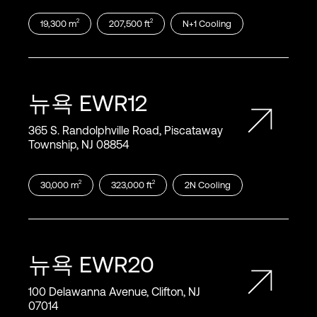
2
2
19,300
m
207,500
ft
N+1
Cooling
뉴욕
EWR12
365 S. Randolphville Road, Piscataway
Township, NJ 08854
2
2
30,000
m
323,000
ft
2N
Cooling
뉴욕
EWR20
100 Delawanna Avenue, Clifton, NJ
07014