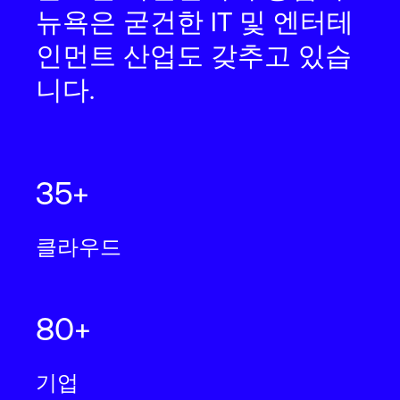
뉴욕은 굳건한 IT 및 엔터테
2
2
15,200
m
163,500
ft
N+1
Cooling
인먼트 산업도 갖추고 있습
니다.
뉴욕
JFK13
32 Avenue of the Americas, New York,
35+
NY 10013
클라우드
2
2
12,300
m
132,500
ft
N+1
Cooling
80+
기업