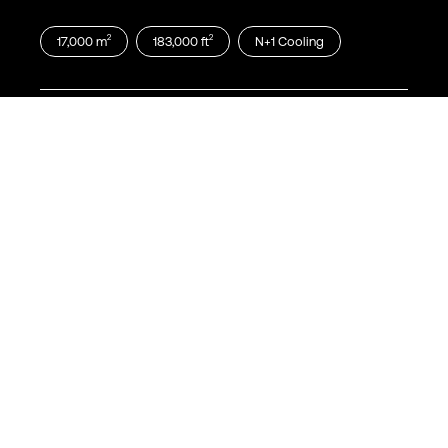
2
2
17,000
m
183,000
ft
N+1
Cooling
뉴욕
EWR21
2 Peekay Drive, Clifton, NJ 07014
2
2
20,000
m
215,000
ft
N+1
Cooling
뉴욕
HVN10
80 Merritt Boulevard, Trumbull, CT
06611