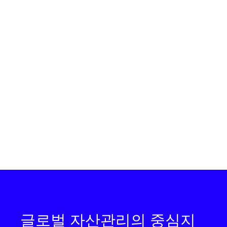
2
2
21,182
m
228,000
ft
N+1
Cooling
뉴욕
JFK10
111 8th Avenue New York, NY 10011
2
2
10,300
m
111,000
ft
N+1
Cooling
뉴욕
JFK12
60 Hudson Street, New York, NY 10013
글로벌 자산관리의 중심지