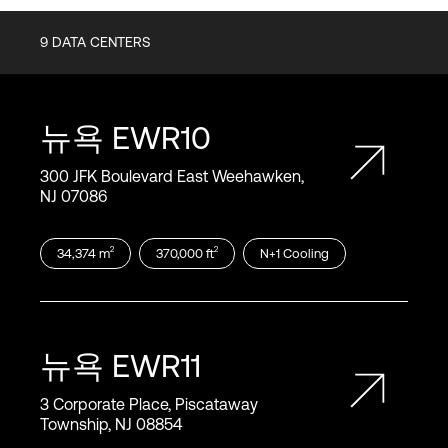
9
DATA CENTERS
뉴욕
EWR10
300 JFK Boulevard East Weehawken,
NJ 07086
2
2
34,374
m
370,000
ft
N+1
Cooling
뉴욕
EWR11
3 Corporate Place, Piscataway
Township, NJ 08854