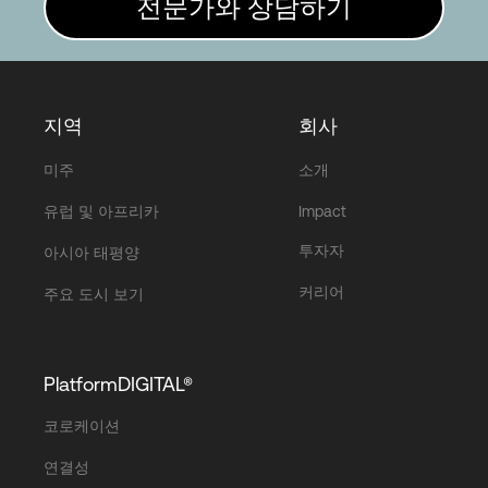
전문가와 상담하기
지역
회사
미주
소개
유럽 및 아프리카
Impact
투자자
아시아 태평양
커리어
주요 도시 보기
PlatformDIGITAL®
코로케이션
연결성