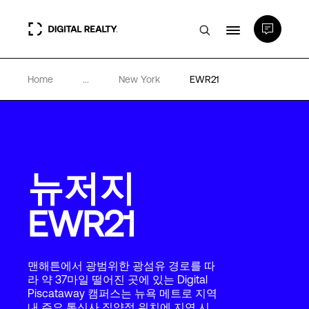
Home
...
New York
EWR21
데이터 센터
PlatformDIGITAL®
뉴저지
파트너
EWR21
전문성 및 리소스
맨해튼에서 광범위한 광섬유 경로를 따
소개
라 약 37마일 떨어진 곳에 있는 Digital
Piscataway 캠퍼스는 뉴욕 메트로 지역
내 주요 통신사 집약적 위치에 지연 시