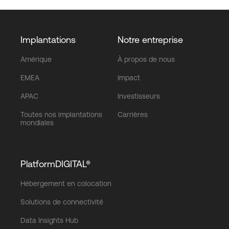
Implantations
Notre entreprise
Amérique
À propos de nous
EMEA
Impact
APAC
Investisseurs
Toutes nos implantations
Carrières
mondiales
PlatformDIGITAL®
Hébergement en colocation
Solutions de connectivité
Data Insights Hub