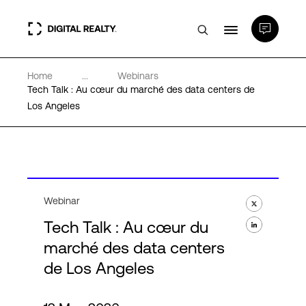
Home
...
Webinars
Data Centers
Tech Talk : Au cœur du marché des data centers de
Los Angeles
PlatformDIGITAL®
Partenaires
Webinar
Expertise et ressources
Tech Talk : Au cœur du
marché des data centers
A propos de nous
de Los Angeles
Language