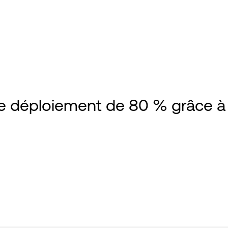
NVIDIA
Oracle FastConnect
Partenaires
Réseau
Annuaire
PDx
Réseau
Cloud pr
de déploiement de 80 % grâce à
Fournisseurs de services
Cloud pu
Sécurit