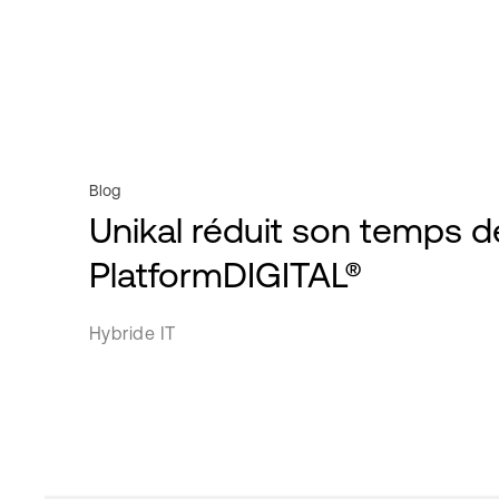
Vidéos
Bande passante IP
Secteur public
Webinaires
Metro Connect
Retail
Livres blancs
Colocation Modulaire
Fournisseurs de services
Powered Base Buildings
Transport
Blog
ServiceFabric®
Unikal réduit son temps 
PlatformDIGITAL®
Hybride IT