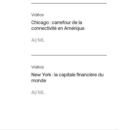
Interconnexion
Vidéos
Infrastructure IT
Chicago : carrefour de la
connectivité en Amérique
AI/ML
ivé
blic
Vidéos
New York : la capitale financière du
é
monde
AI/ML