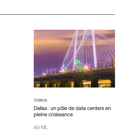
lisation
Régions
Perspectives
Amérique
HPE Discover
ion
APAC
MPL
ivité
EMEA
Gravité des données
s
Souveraineté des données
Vidéos
Transformation numérique
Annuler
Appliquer le filtre
Dallas : un pôle de data centers en
pleine croissance
Cloud hybride
AI/ML
IT