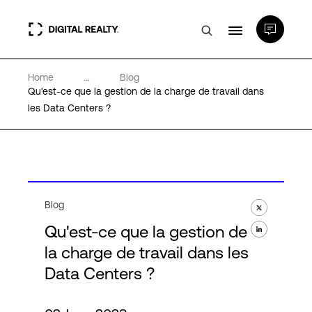
Home
...
Blog
Data Centers
Qu'est-ce que la gestion de la charge de travail dans
les Data Centers ?
PlatformDIGITAL®
Partenaires
Blog
Expertise et ressources
Qu'est-ce que la gestion de
la charge de travail dans les
A propos de nous
Data Centers ?
Language