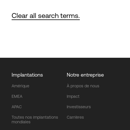
numérique.
Clear all search terms.
Implantations
Notre entreprise
Amérique
À propos de nous
EMEA
Impact
APAC
Investisseurs
Toutes nos implantations
Carrières
mondiales