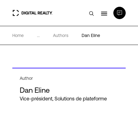
Home
...
Authors
Dan Eline
Data Centers
PlatformDIGITAL®
Partenaires
Author
Dan Eline
Expertise et ressources
Vice-président, Solutions de plateforme
A propos de nous
Language