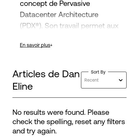
concept de Pervasive
Datacenter Architecture
(PDX®). Son travail permet aux
entreprises de faire évoluer
En savoir plus
leur infrastructure numérique
et d’optimiser les échanges
de données au sein des
Articles de Dan
Sort By
écosystèmes mondiaux. Les
Recent
Eline
idées de Dan reflètent une
expertise approfondie dans la
No results were found. Please
conception de solutions qui
check the spelling, reset any filters
soutiennent les stratégies d’IT
and try again.
hybride et de transformation