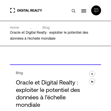
Home
...
Blog
Data Centers
Oracle et Digital Realty : exploiter le potentiel des
données à l’échelle mondiale
PlatformDIGITAL®
Partenaires
Blog
Expertise et ressources
Oracle et Digital Realty :
exploiter le potentiel des
A propos de nous
données à l’échelle
mondiale
Language