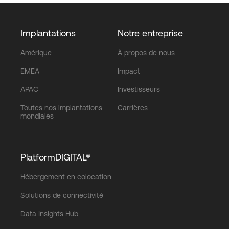
Implantations
Notre entreprise
Amérique
À propos de nous
EMEA
Impact
APAC
Investisseurs
Toutes nos implantations
Carrières
mondiales
PlatformDIGITAL®
Hébergement en colocation
Solutions de connectivité
Data Insights Hub