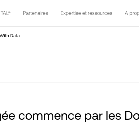
ITAL®
Partenaires
Expertise et ressources
A pro
 With Data
iégée commence par les D