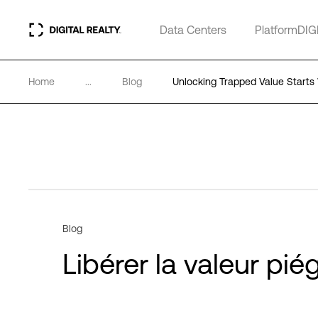
Data Centers
PlatformDIG
Home
...
Blog
Unlocking Trapped Value Starts
Blog
Libérer la valeur p