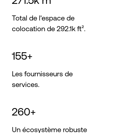
271.5k m²
Total de l'espace de
colocation de 292.1k ft².
155+
Les fournisseurs de
services.
260+
Un écosystème robuste