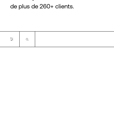
de plus de 260+ clients.
Certifications
SOC1
SOC2
SOC3
PCI-DSS
ISO 27001
ISO 9001
ISO 14001