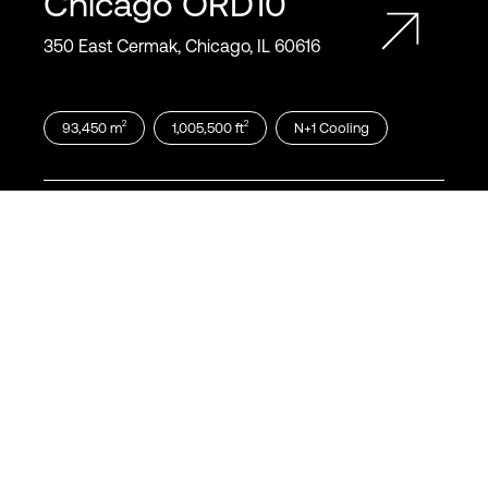
Chicago
ORD10
350 East Cermak, Chicago, IL 60616
2
2
93,450
m
1,005,500
ft
N+1
Cooling
Chicago
ORD11
600 South Federal Street, Chicago, IL
60605
2
2
13,550
m
146,000
ft
N+1
Cooling