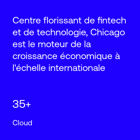
Chicago
ORD14
9377 Grand Avenue, Franklin Park, IL
Centre florissant de fintech
60131
et de technologie, Chicago
est le moteur de la
2
2
12,150
m
130,500
ft
N+1
Cooling
croissance économique à
l'échelle internationale
Chicago
ORD23
505 North Railroad Avenue, Northlake,
IL 60164
35+
2
2
17,350
m
186,500
ft
N+1
Cooling
Cloud