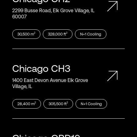
2299 Busse Road, Elk Grove Village, IL
60007
2
2
30,500
m
328,000
ft
N+1
Cooling
Chicago
CH3
1400 East Devon Avenue Elk Grove
Village, IL
2
2
28,400
m
305,500
ft
N+1
Cooling