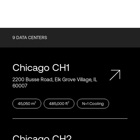
9
DATA CENTERS
Chicago
CH1
2200 Busse Road, Elk Grove Village, IL
60007
2
2
45,050
m
485,000
ft
N+1
Cooling
Chicago
CH2