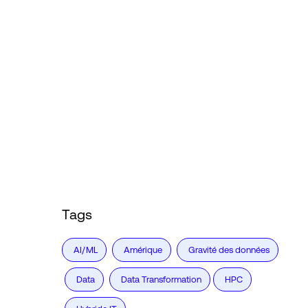
Tags
AI/ML
Amérique
Gravité des données
Data
Data Transformation
HPC