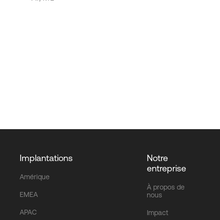
Implantations
Notre
entreprise
Amérique
À propos de
EMEA
nous
APAC
Impact