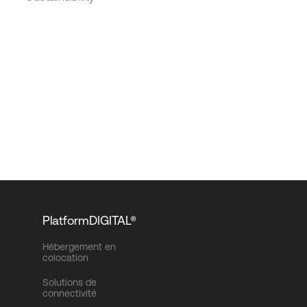
PlatformDIGITAL®
Hébergement en
colocation
Solutions de
connectivité