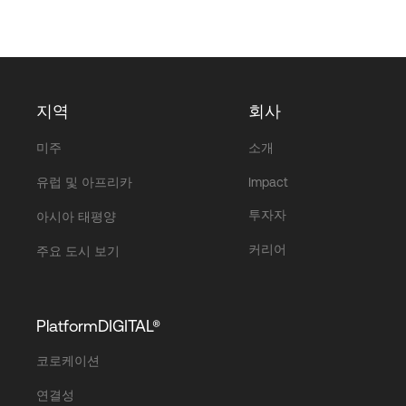
지역
회사
미주
소개
유럽 및 아프리카
Impact
투자자
아시아 태평양
커리어
주요 도시 보기
PlatformDIGITAL®
코로케이션
연결성