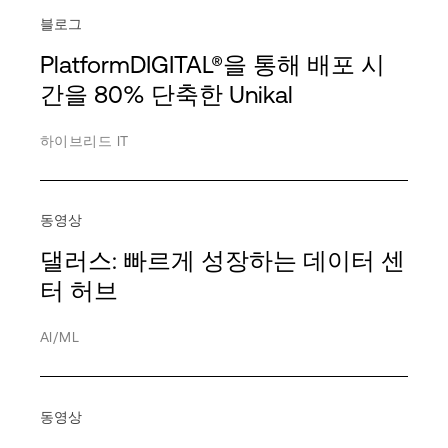
블로그
엔터프라이즈
Dedicated Region
솔루션 브리프
Powered Base Buildings
PlatformDIGITAL®을 통해 배포 시
금융 서비스
Dell
비디오
ServiceFabric®
간을 80% 단축한 Unikal
의료 서비스
Exadata
웨비나
더보기
더보기
하이브리드 IT
보험
Google
백서
ESG
사용 사례
제조 회사
HPE
동영상
공정성 및 소속감
AI/ML
미디어 및 엔터테인먼트
IBM
댈러스: 빠르게 성장하는 데이터 센
커뮤니티 참여
코로케이션
제약
Lenovo
터 허브
거버넌스
연결성
전문 서비스
Microsoft Azure
AI/ML
지속 가능성
데이터
공공 부문
NVIDIA
데이터 중력
소매업
Oracle
더보기
동영상
데이터 주권
서비스 공급업체
파트너