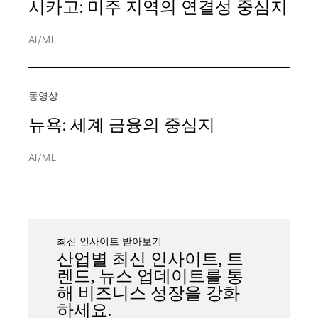
지역
인사이트
시카고: 미주 지역의 연결성 중심지
디지털 혁신
운송
디렉터리
아메리카
HPE Discover
HPC
네트워크
AI/ML
아시아 태평양
MPL
하이브리드 클라우드
서비스 공급업체
EMEA
하이브리드 IT
동영상
Interconnection
뉴욕: 세계 금융의 중심지
IT 인프라
AI/ML
네트워크
취소
필터 적용
PDx
프라이빗 클라우드
최신 인사이트 받아보기
산업별 최신 인사이트, 트
퍼블릭 클라우드
렌드, 뉴스 업데이트를 통
보안
해 비즈니스 성장을 강화
하세요.