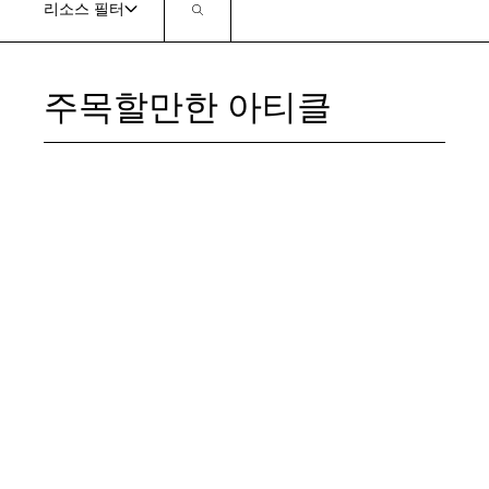
리소스 필터
Language
로그인
컨텐츠 유형
제품
주목할만한 아티클
분석 리포트
맞춤 제작
아티클
캠퍼스 연결
블루프린트
연결성
케이스 스터디
교차연결(Cross Connect)
데이터 시트
데이터 센터 서비스
더보기
더보기
디자인 가이드
Data Center Suites
산업 부문
파트너
멀티미디어
인터넷 익스체인지(IX)
클라우드
AWS
보도 자료
IP Bandwidth
에너지, 석유, 가스
Comcast
보고서
메트로 커넥트