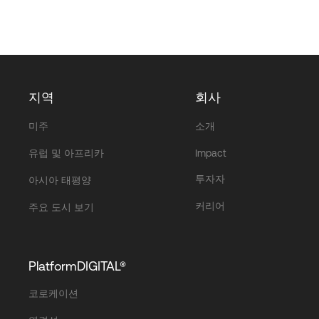
지역
회사
미주
소개
유럽 및 아프리카
Impact
투자자
아시아 태평양
커리어
주요 도시 보기
PlatformDIGITAL®
코로케이션