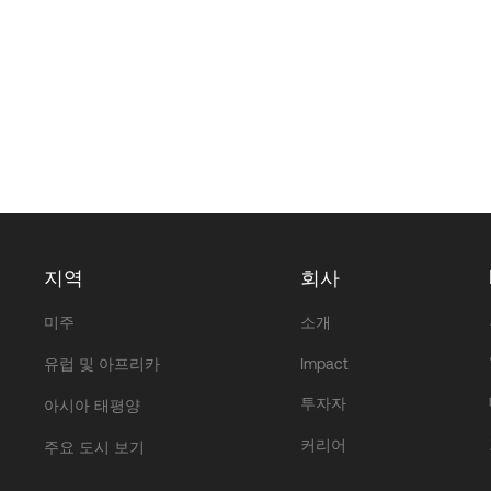
지역
회사
미주
소개
유럽 및 아프리카
Impact
투자자
아시아 태평양
커리어
주요 도시 보기