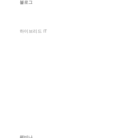
블로그
하이브리드 IT
웨비나