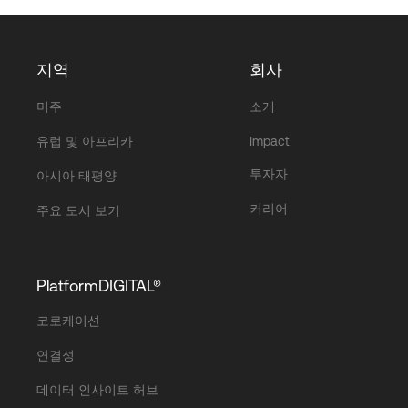
지역
회사
미주
소개
유럽 및 아프리카
Impact
투자자
아시아 태평양
커리어
주요 도시 보기
PlatformDIGITAL®
코로케이션
연결성
데이터 인사이트 허브