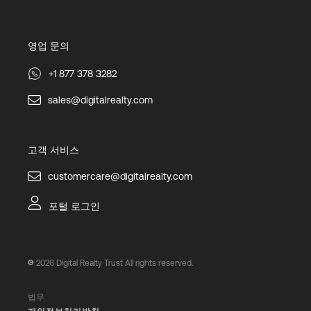
영업 문의
+1 877 378 3282
sales@digitalrealty.com
고객 서비스
customercare@digitalrealty.com
포털 로그인
2026
Digital Realty Trust All rights reserved.
법무