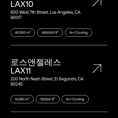
LAX10
600 West 7th Street, Los Angeles, CA
90017
2
2
45,500
m
489,500
ft
N+1
Cooling
로스앤젤레스
LAX11
200 North Nash Street, El Segundo, CA
90245
2
2
10,550
m
113,500
ft
N+1
Cooling