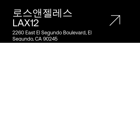
로스앤젤레스
LAX12
2260 East El Segundo Boulevard, El
Segundo, CA 90245
2
2
12,000
m
129,000
ft
N+1
Cooling