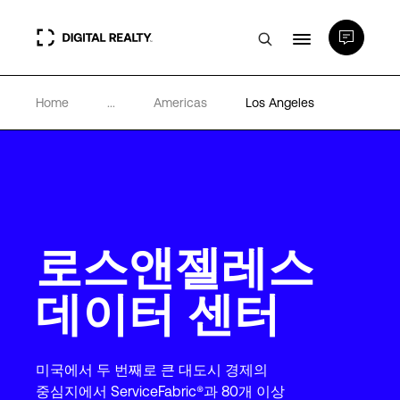
Home
...
Americas
Los Angeles
데이터 센터
PlatformDIGITAL®
파트너
로스앤젤레스
전문성 및 리소스
데이터 센터
소개
미국에서 두 번째로 큰 대도시 경제의
중심지에서 ServiceFabric®과 80개 이상