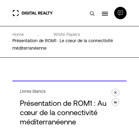
Home
...
White Papers
Data Centers
Présentation de ROM1 : Le cœur de la connectivité
méditerranéenne
PlatformDIGITAL®
Partenaires
Livres blancs
Expertise et ressources
Présentation de ROM1 : Au
cœur de la connectivité
A propos de nous
méditerranéenne
Language