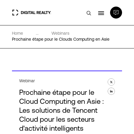
Home
...
Webinars
Data Centers
Prochaine étape pour le Clouds Computing en Asie
PlatformDIGITAL®
Partenaires
Webinar
Prochaine étape pour le
Expertise et ressources
Cloud Computing en Asie :
Les solutions de Tencent
A propos de nous
Cloud pour les secteurs
d'activité intelligents
Language