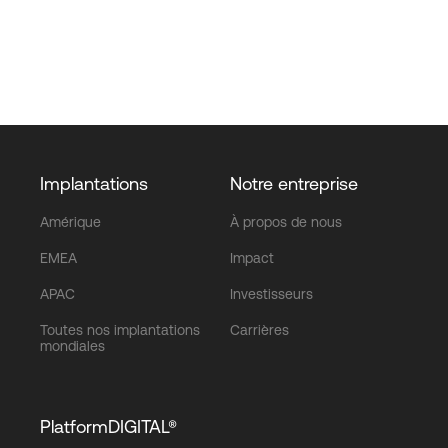
Implantations
Notre entreprise
Amérique
À propos de nous
EMEA
Impact
APAC
Investisseurs
Toutes nos implantations
Carrières
mondiales
PlatformDIGITAL®