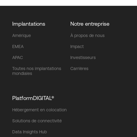
Implantations
Notre entreprise
Amérique
À propos de nous
EMEA
Impact
APAC
Investisseurs
Toutes nos implantations
Carrières
mondiales
PlatformDIGITAL®
Hébergement en colocation
Solutions de connectivité
Data Insights Hub