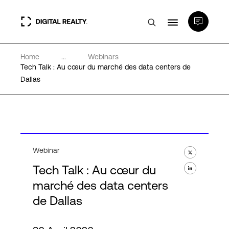
Home
...
Webinars
Data Centers
Tech Talk : Au cœur du marché des data centers de
Dallas
PlatformDIGITAL®
Partenaires
Webinar
Expertise et ressources
Tech Talk : Au cœur du
marché des data centers
A propos de nous
de Dallas
Language