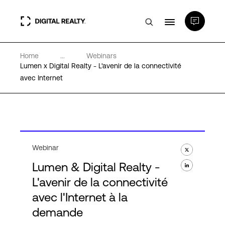
Home
...
Webinars
Data Centers
Lumen x Digital Realty - L'avenir de la connectivité
avec Internet
PlatformDIGITAL®
Partenaires
Webinar
Expertise et ressources
Lumen & Digital Realty -
L'avenir de la connectivité
A propos de nous
avec l'Internet à la
demande
Language