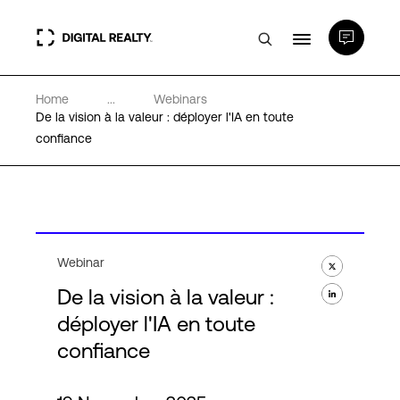
Home
...
Webinars
Data Centers
De la vision à la valeur : déployer l'IA en toute
confiance
PlatformDIGITAL®
Partenaires
Webinar
Expertise et ressources
De la vision à la valeur :
déployer l'IA en toute
A propos de nous
confiance
Language