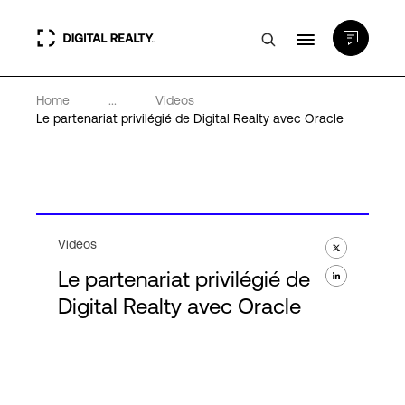
Home
...
Videos
Data Centers
Le partenariat privilégié de Digital Realty avec Oracle
PlatformDIGITAL®
Partenaires
Vidéos
Le partenariat privilégié de
Expertise et ressources
Digital Realty avec Oracle
A propos de nous
Language