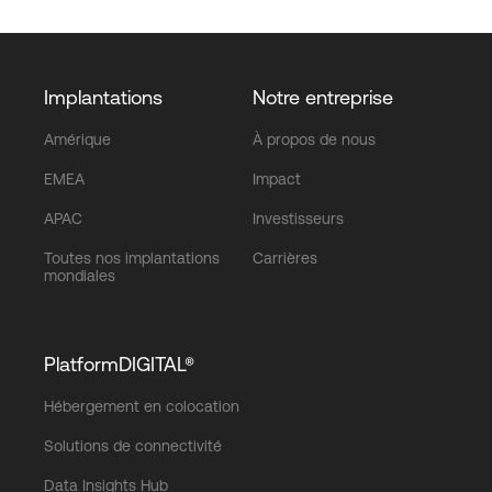
Implantations
Notre entreprise
Amérique
À propos de nous
EMEA
Impact
APAC
Investisseurs
Toutes nos implantations
Carrières
mondiales
PlatformDIGITAL®
Hébergement en colocation
Solutions de connectivité
Data Insights Hub