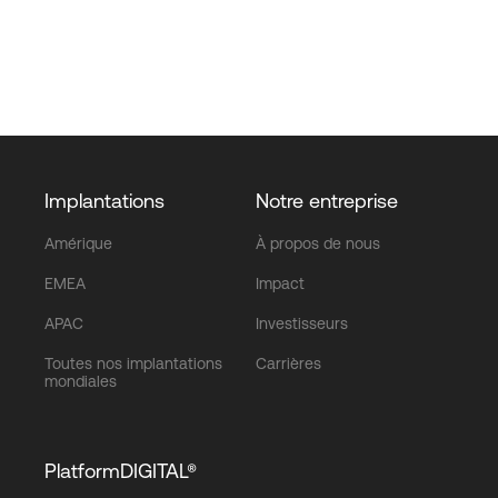
Implantations
Notre entreprise
Amérique
À propos de nous
EMEA
Impact
APAC
Investisseurs
Toutes nos implantations
Carrières
mondiales
PlatformDIGITAL®