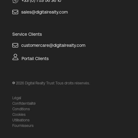
+33 (0) 1 53 56 36 10
sales@digitalrealty.com
Service Clients
customercare@digitalrealty.com
Portail Clients
2026
Digital Realty Trust Tous droits réservés.
Légal
Confidentialité
Conditions
Cookies
Utilisations
Fournisseurs