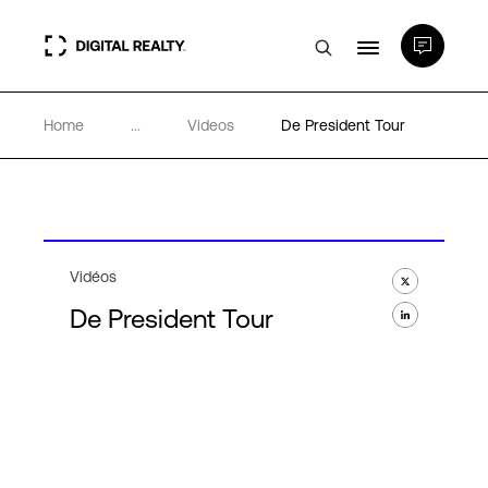
Home
...
Videos
De President Tour
Data Centers
PlatformDIGITAL®
Partenaires
Vidéos
De President Tour
Expertise et ressources
A propos de nous
Language