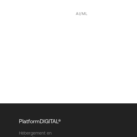
AI/ML
PlatformDIGITAL®
Hébergement en