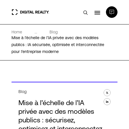
Home
...
Blog
Data Centers
Mise à l’échelle de l’IA privée avec des modèles
publics : IA sécurisée, optimisée et interconnectée
pour l’entreprise moderne
PlatformDIGITAL®
Partenaires
Expertise et ressources
Blog
Mise à l’échelle de l’IA
A propos de nous
privée avec des modèles
publics : sécurisez,
optimisez et interconnectez
Language