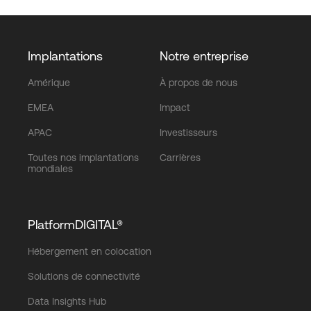
Implantations
Notre entreprise
Amérique
À propos de nous
EMEA
Impact
APAC
Investisseurs
Toutes nos implantations
Carrières
mondiales
PlatformDIGITAL®
Hébergement en colocation
Solutions de connectivité
Data Insights Hub