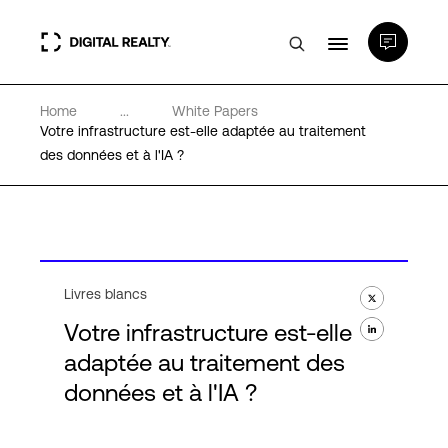
Home
...
White Papers
Data Centers
Votre infrastructure est-elle adaptée au traitement
des données et à l'IA ?
PlatformDIGITAL®
Partenaires
Livres blancs
Expertise et ressources
Votre infrastructure est-elle
adaptée au traitement des
A propos de nous
données et à l'IA ?
Language