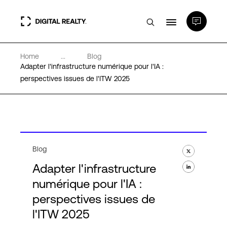
Home
...
Blog
Data Centers
Adapter l'infrastructure numérique pour l'IA :
perspectives issues de l'ITW 2025
PlatformDIGITAL®
Partenaires
Blog
Expertise et ressources
Adapter l'infrastructure
numérique pour l'IA :
A propos de nous
perspectives issues de
l'ITW 2025
Language