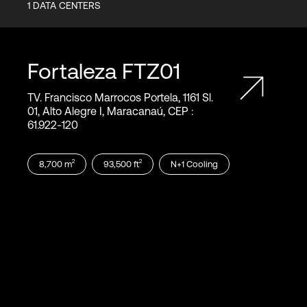
1
DATA CENTERS
Fortaleza
FTZ01
TV. Francisco Marrocos Portela, 1161 Sl.
01, Alto Alegre I, Maracanaú, CEP :
61.922‑120
2
2
8,700
m
93,500
ft
N+1
Cooling