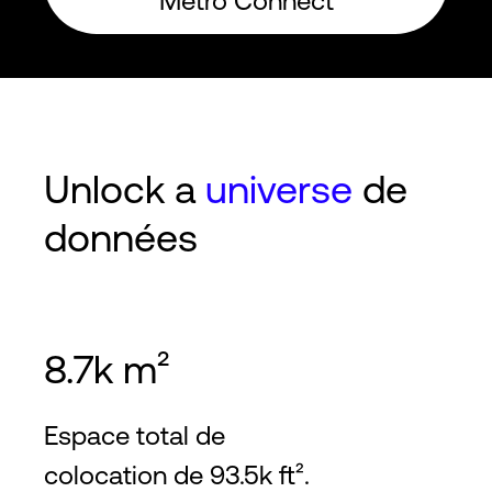
Metro Connect
Unlock a
universe
de
données
8.7k m²
Espace total de
colocation de 93.5k ft².