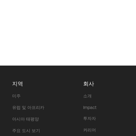
지역
회사
미주
소개
유럽 및 아프리카
Impact
투자자
아시아 태평양
커리어
주요 도시 보기