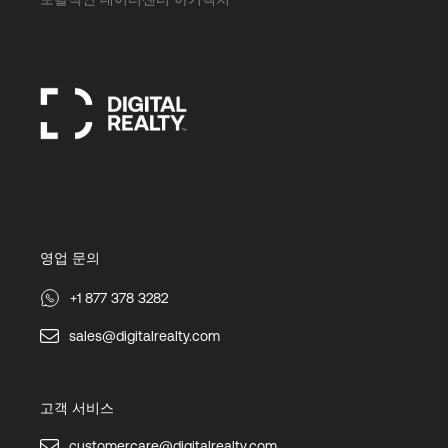
영업 문의
+1 877 378 3282
sales@digitalrealty.com
고객 서비스
customercare@digitalrealty.com