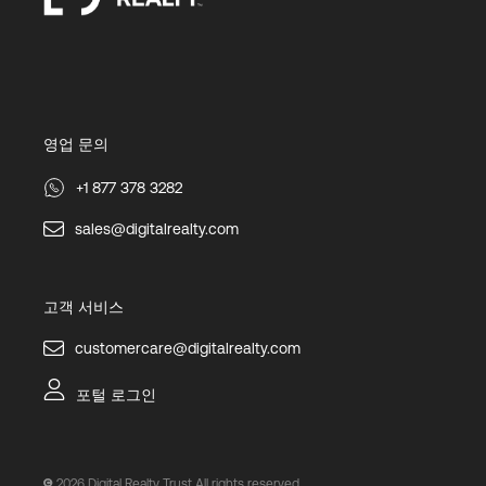
영업 문의
+1 877 378 3282
sales@digitalrealty.com
고객 서비스
customercare@digitalrealty.com
포털 로그인
2026
Digital Realty Trust All rights reserved.